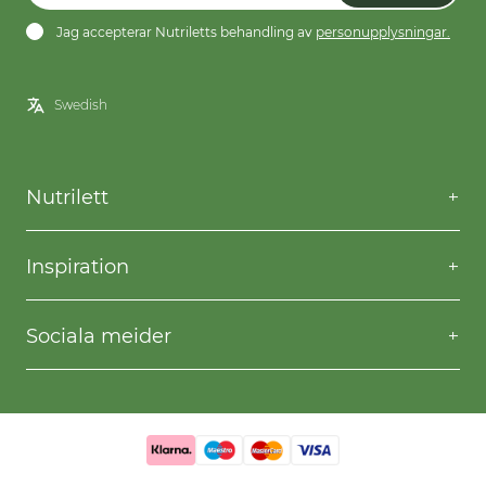
Jag accepterar Nutriletts behandling av
personupplysningar.
Nutrilett
Kontakta oss
Frågor & svar
Inspiration
Frakt & returer
Willpower
Köpvillkor
Recept
Sociala meider
Privacy & Cookies
Gå ner i vikt
Facebook
Instagram
YouTube